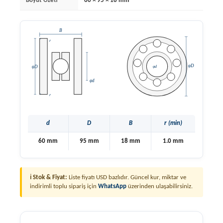
Boyut Özeti
60 × 95 × 18 mm
d
D
B
r (min)
60 mm
95 mm
18 mm
1.0 mm
ℹ Stok & Fiyat:
Liste fiyatı USD bazlıdır. Güncel kur, miktar ve
indirimli toplu sipariş için
WhatsApp
üzerinden ulaşabilirsiniz.