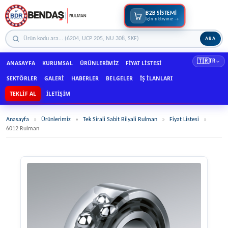
B2B SİSTEMİ
için tıklayınız →
ARA
🇹🇷
TR
ANASAYFA
KURUMSAL
ÜRÜNLERIMIZ
FIYAT LISTESI
SEKTÖRLER
GALERI
HABERLER
BELGELER
İŞ İLANLARI
TEKLIF AL
İLETIŞIM
Anasayfa
»
Ürünlerimiz
»
Tek Sirali Sabit Bilyali Rulman
»
Fiyat Listesi
»
6012 Rulman