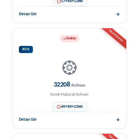
17×40×12mm
Detayı Gör
KAMPANYA
Stokta
BDR
32208
Rulman
Konik Makarali Rulman
40×80×23mm
Detayı Gör