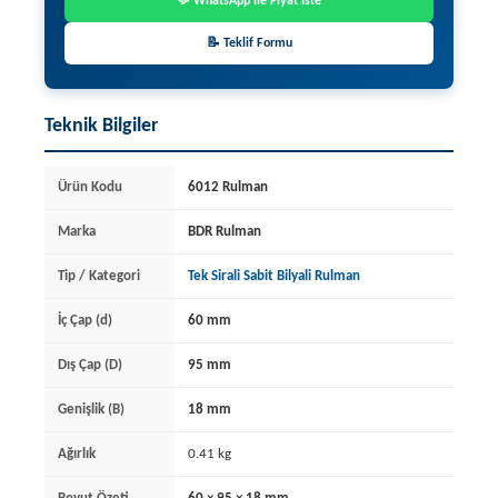
💬 WhatsApp ile Fiyat İste
📝 Teklif Formu
Teknik Bilgiler
Ürün Kodu
6012 Rulman
Marka
BDR Rulman
Tip / Kategori
Tek Sirali Sabit Bilyali Rulman
İç Çap (d)
60 mm
Dış Çap (D)
95 mm
Genişlik (B)
18 mm
Ağırlık
0.41 kg