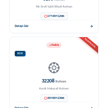
Tek Sirali Sabit Bilyali Rulman
17×40×12mm
Detayı Gör
KAMPANYA
Stokta
BDR
32208
Rulman
Konik Makarali Rulman
40×80×23mm