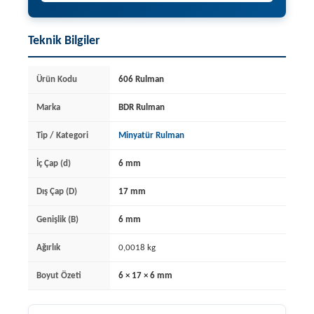
Teknik Bilgiler
Ürün Kodu
606 Rulman
Marka
BDR Rulman
Tip / Kategori
Minyatür Rulman
İç Çap (d)
6 mm
Dış Çap (D)
17 mm
Genişlik (B)
6 mm
Ağırlık
0,0018 kg
Boyut Özeti
6 × 17 × 6 mm