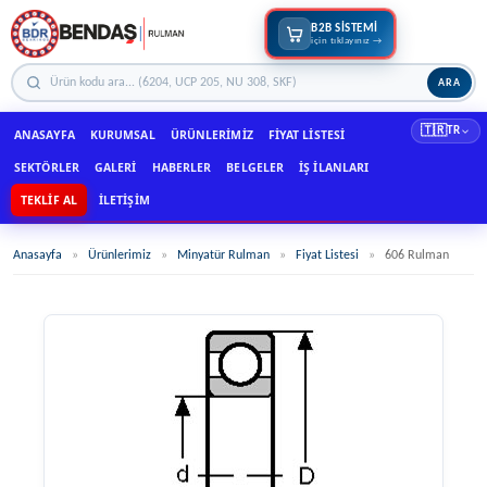
B2B SİSTEMİ
için tıklayınız →
ARA
🇹🇷
TR
ANASAYFA
KURUMSAL
ÜRÜNLERIMIZ
FIYAT LISTESI
SEKTÖRLER
GALERI
HABERLER
BELGELER
İŞ İLANLARI
TEKLIF AL
İLETIŞIM
Anasayfa
»
Ürünlerimiz
»
Minyatür Rulman
»
Fiyat Listesi
»
606 Rulman