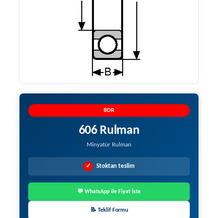
BDR
606 Rulman
Minyatür Rulman
✓
Stoktan teslim
💬 WhatsApp ile Fiyat İste
📝 Teklif Formu