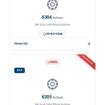
6304
Rulman
Tek Sirali Sabit Bilyali Rulman
20×52×15mm
Detayı Gör
KAMPANYA
Stokta
BDR
6205
Rulman
Tek Sirali Sabit Bilyali Rulman