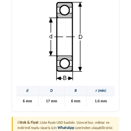
d
D
B
r (min)
6 mm
17 mm
6 mm
1.0 mm
ℹ Stok & Fiyat:
Liste fiyatı USD bazlıdır. Güncel kur, miktar ve
indirimli toplu sipariş için
WhatsApp
üzerinden ulaşabilirsiniz.