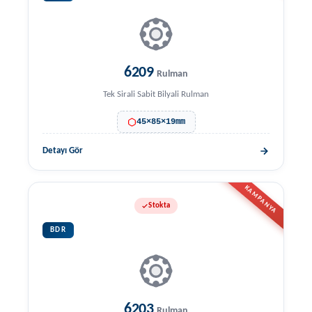
6209
Rulman
Tek Sirali Sabit Bilyali Rulman
45×85×19mm
Detayı Gör
KAMPANYA
Stokta
BDR
6203
Rulman