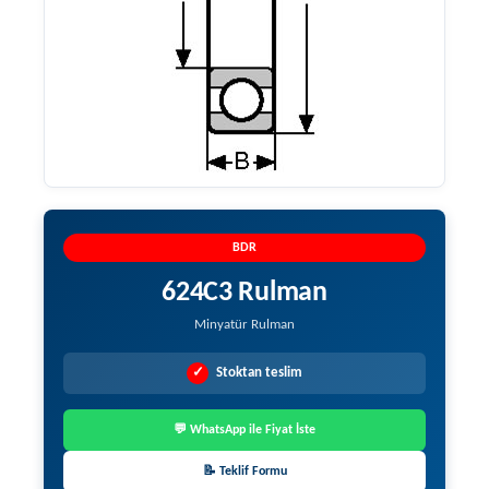
BDR
624C3 Rulman
Minyatür Rulman
✓
Stoktan teslim
💬 WhatsApp ile Fiyat İste
📝 Teklif Formu