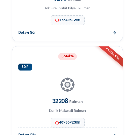
Tek Sirali Sabit Bilyali Rulman
17×40×12mm
Detayı Gör
KAMPANYA
Stokta
BDR
32208
Rulman
Konik Makarali Rulman
40×80×23mm