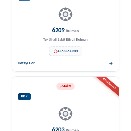
6209
Rulman
Tek Sirali Sabit Bilyali Rulman
45×85×19mm
Detayı Gör
KAMPANYA
Stokta
BDR
6203
Rulman