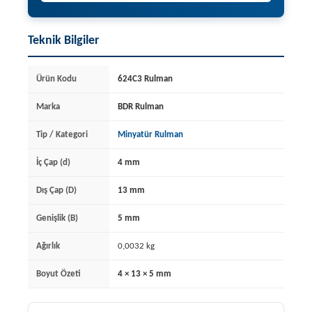
Teknik Bilgiler
Ürün Kodu
624C3 Rulman
Marka
BDR Rulman
Tip / Kategori
Minyatür Rulman
İç Çap (d)
4 mm
Dış Çap (D)
13 mm
Genişlik (B)
5 mm
Ağırlık
0,0032 kg
Boyut Özeti
4 × 13 × 5 mm