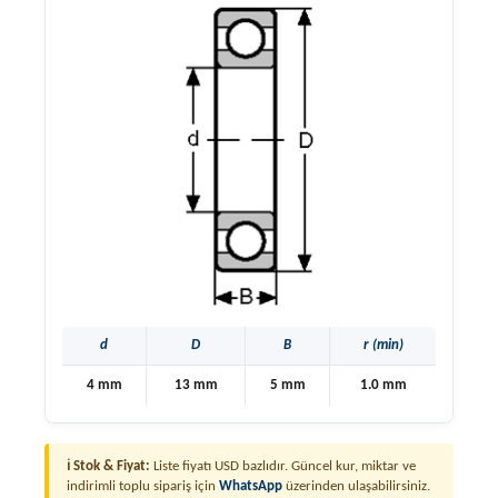
d
D
B
r (min)
4 mm
13 mm
5 mm
1.0 mm
ℹ Stok & Fiyat:
Liste fiyatı USD bazlıdır. Güncel kur, miktar ve
indirimli toplu sipariş için
WhatsApp
üzerinden ulaşabilirsiniz.