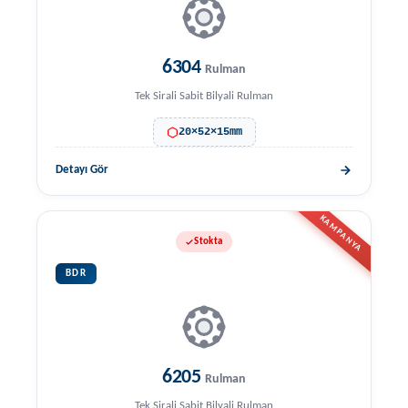
6304
Rulman
Tek Sirali Sabit Bilyali Rulman
20×52×15mm
Detayı Gör
KAMPANYA
Stokta
BDR
6205
Rulman
Tek Sirali Sabit Bilyali Rulman