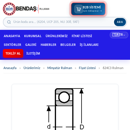
B2B SİSTEMİ
için tıklayınız →
ARA
🇹🇷
TR
ANASAYFA
KURUMSAL
ÜRÜNLERIMIZ
FIYAT LISTESI
SEKTÖRLER
GALERI
HABERLER
BELGELER
İŞ İLANLARI
TEKLIF AL
İLETIŞIM
Anasayfa
»
Ürünlerimiz
»
Minyatür Rulman
»
Fiyat Listesi
»
624C3 Rulman