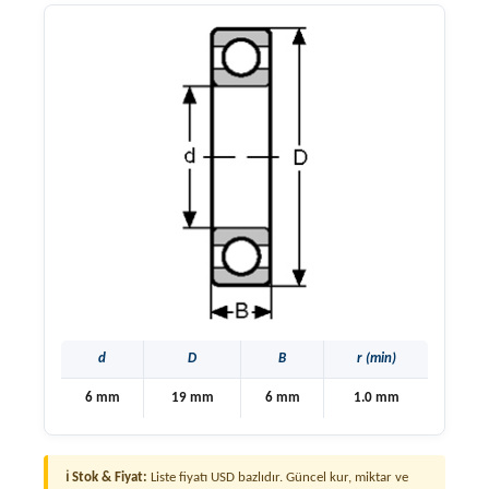
d
D
B
r (min)
6 mm
19 mm
6 mm
1.0 mm
ℹ Stok & Fiyat:
Liste fiyatı USD bazlıdır. Güncel kur, miktar ve