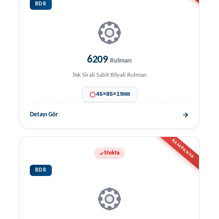
BDR
6209
Rulman
Tek Sirali Sabit Bilyali Rulman
45×85×19mm
Detayı Gör
KAMPANYA
Stokta
BDR