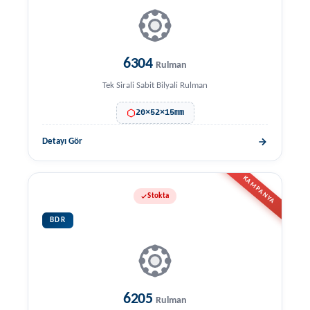
6304
Rulman
Tek Sirali Sabit Bilyali Rulman
20×52×15mm
Detayı Gör
KAMPANYA
Stokta
BDR
6205
Rulman