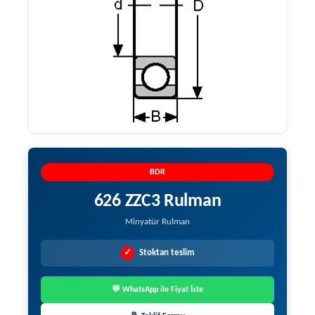
BDR
626 ZZC3 Rulman
Minyatür Rulman
✓
Stoktan teslim
💬 WhatsApp ile Fiyat İste