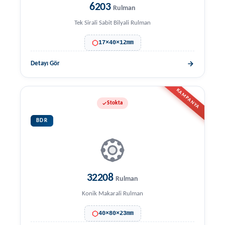
6203
Rulman
Tek Sirali Sabit Bilyali Rulman
17×40×12mm
Detayı Gör
KAMPANYA
Stokta
BDR
32208
Rulman
Konik Makarali Rulman
40×80×23mm