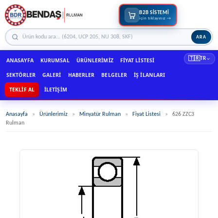
B2B SİSTEMİ
için tıklayınız →
ARA
🇹🇷
TR
ANASAYFA
KURUMSAL
ÜRÜNLERIMIZ
FIYAT LISTESI
SEKTÖRLER
GALERI
HABERLER
BELGELER
İŞ İLANLARI
TEKLIF AL
İLETIŞIM
Anasayfa
»
Ürünlerimiz
»
Minyatür Rulman
»
Fiyat Listesi
»
626 ZZC3
Rulman