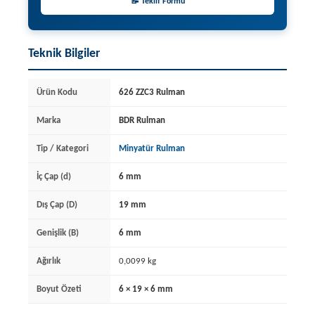
📝 Teklif Formu
Teknik Bilgiler
Ürün Kodu
626 ZZC3 Rulman
Marka
BDR Rulman
Tip / Kategori
Minyatür Rulman
İç Çap (d)
6 mm
Dış Çap (D)
19 mm
Genişlik (B)
6 mm
Ağırlık
0,0099 kg
Boyut Özeti
6 × 19 × 6 mm