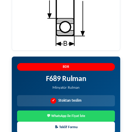
BDR
F689 Rulman
Minyatür Rulman
✓
Stoktan teslim
💬 WhatsApp ile Fiyat İste
📝 Teklif Formu