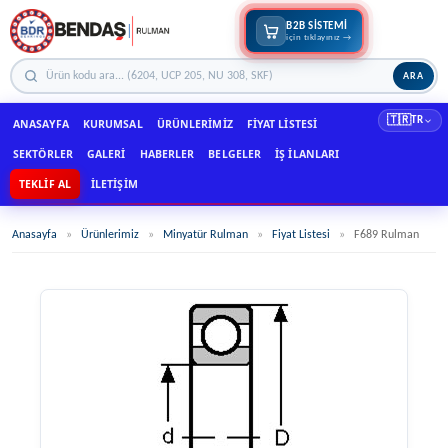
B2B SİSTEMİ
için tıklayınız →
ARA
🇹🇷
TR
ANASAYFA
KURUMSAL
ÜRÜNLERIMIZ
FIYAT LISTESI
SEKTÖRLER
GALERI
HABERLER
BELGELER
İŞ İLANLARI
TEKLIF AL
İLETIŞIM
Anasayfa
»
Ürünlerimiz
»
Minyatür Rulman
»
Fiyat Listesi
»
F689 Rulman