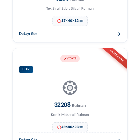
Tek Sirali Sabit Bilyali Rulman
17×40×12mm
Detayı Gör
KAMPANYA
Stokta
BDR
32208
Rulman
Konik Makarali Rulman
40×80×23mm