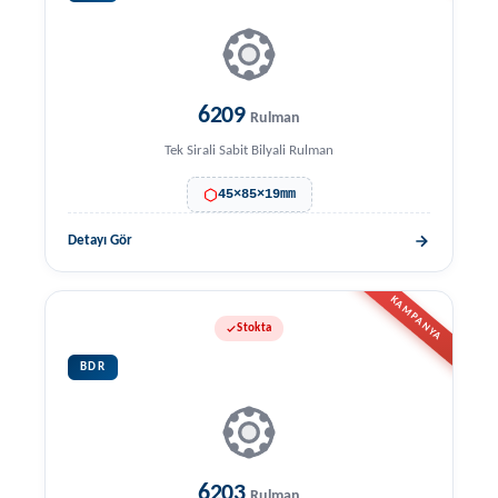
6209
Rulman
Tek Sirali Sabit Bilyali Rulman
45×85×19mm
Detayı Gör
KAMPANYA
Stokta
BDR
6203
Rulman