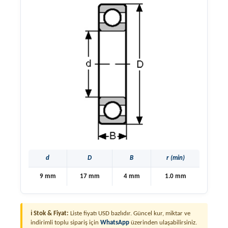
d
D
B
r (min)
9 mm
17 mm
4 mm
1.0 mm
ℹ Stok & Fiyat:
Liste fiyatı USD bazlıdır. Güncel kur, miktar ve
indirimli toplu sipariş için
WhatsApp
üzerinden ulaşabilirsiniz.