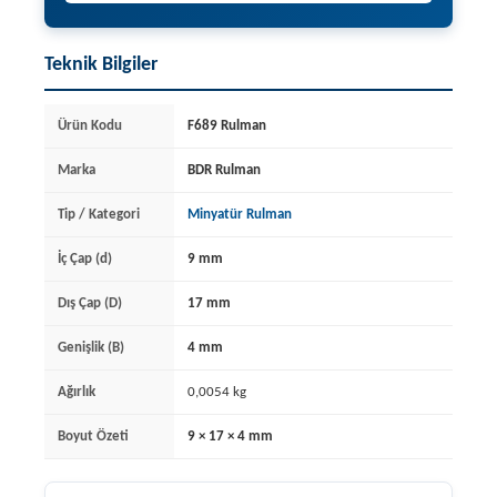
Teknik Bilgiler
Ürün Kodu
F689 Rulman
Marka
BDR Rulman
Tip / Kategori
Minyatür Rulman
İç Çap (d)
9 mm
Dış Çap (D)
17 mm
Genişlik (B)
4 mm
Ağırlık
0,0054 kg
Boyut Özeti
9 × 17 × 4 mm