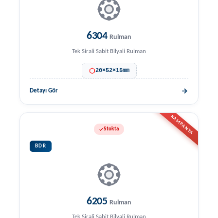
6304
Rulman
Tek Sirali Sabit Bilyali Rulman
20×52×15mm
Detayı Gör
KAMPANYA
Stokta
BDR
6205
Rulman
Tek Sirali Sabit Bilyali Rulman