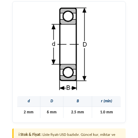
d
D
B
r (min)
2 mm
6 mm
2.5 mm
1.0 mm
ℹ Stok & Fiyat:
Liste fiyatı USD bazlıdır. Güncel kur, miktar ve