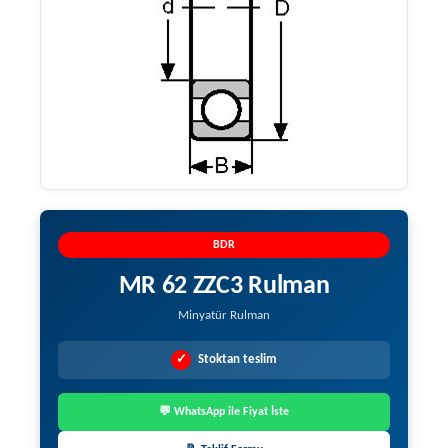
BDR
MR 62 ZZC3 Rulman
Minyatür Rulman
✓
Stoktan teslim
💬 WhatsApp ile Fiyat İste