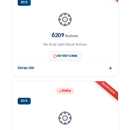
BDR
6209
Rulman
Tek Sirali Sabit Bilyali Rulman
45×85×19mm
Detayı Gör
KAMPANYA
Stokta
BDR