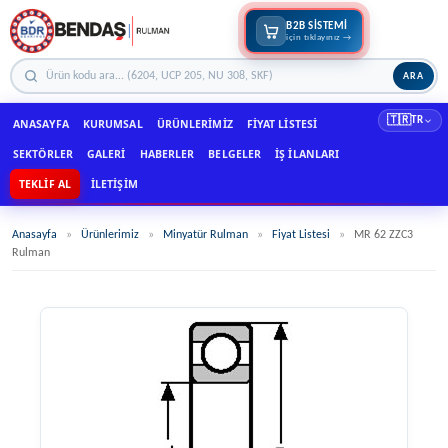
B2B SİSTEMİ
için tıklayınız →
ARA
🇹🇷
TR
ANASAYFA
KURUMSAL
ÜRÜNLERIMIZ
FIYAT LISTESI
SEKTÖRLER
GALERI
HABERLER
BELGELER
İŞ İLANLARI
TEKLIF AL
İLETIŞIM
Anasayfa
»
Ürünlerimiz
»
Minyatür Rulman
»
Fiyat Listesi
»
MR 62 ZZC3
Rulman