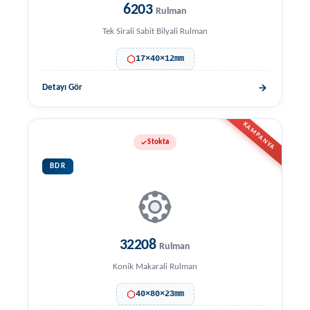
6203
Rulman
Tek Sirali Sabit Bilyali Rulman
17×40×12mm
Detayı Gör
KAMPANYA
Stokta
BDR
32208
Rulman
Konik Makarali Rulman
40×80×23mm