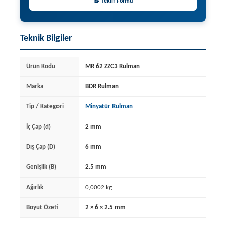
📝 Teklif Formu
Teknik Bilgiler
Ürün Kodu
MR 62 ZZC3 Rulman
Marka
BDR Rulman
Tip / Kategori
Minyatür Rulman
İç Çap (d)
2 mm
Dış Çap (D)
6 mm
Genişlik (B)
2.5 mm
Ağırlık
0,0002 kg
Boyut Özeti
2 × 6 × 2.5 mm