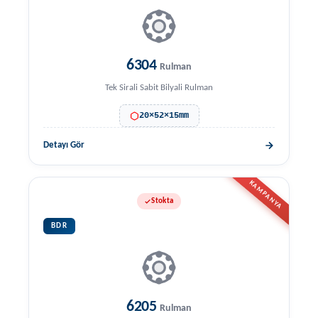
6304
Rulman
Tek Sirali Sabit Bilyali Rulman
20×52×15mm
Detayı Gör
KAMPANYA
Stokta
BDR
6205
Rulman