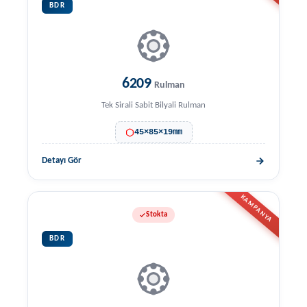
BDR
6209
Rulman
Tek Sirali Sabit Bilyali Rulman
45×85×19mm
Detayı Gör
KAMPANYA
Stokta
BDR