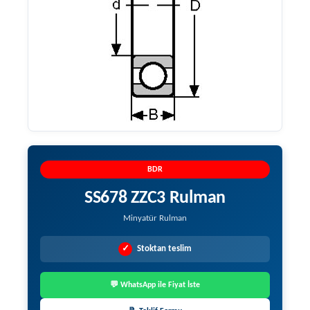
BDR
SS678 ZZC3 Rulman
Minyatür Rulman
✓
Stoktan teslim
💬 WhatsApp ile Fiyat İste