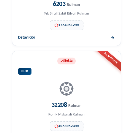
6203
Rulman
Tek Sirali Sabit Bilyali Rulman
17×40×12mm
Detayı Gör
KAMPANYA
Stokta
BDR
32208
Rulman
Konik Makarali Rulman
40×80×23mm