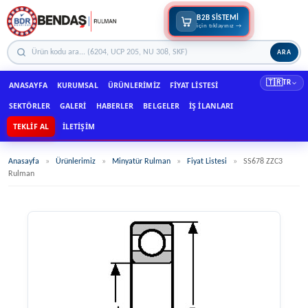
B2B SİSTEMİ
için tıklayınız →
ARA
🇹🇷
TR
ANASAYFA
KURUMSAL
ÜRÜNLERIMIZ
FIYAT LISTESI
SEKTÖRLER
GALERI
HABERLER
BELGELER
İŞ İLANLARI
TEKLIF AL
İLETIŞIM
Anasayfa
»
Ürünlerimiz
»
Minyatür Rulman
»
Fiyat Listesi
»
SS678 ZZC3
Rulman