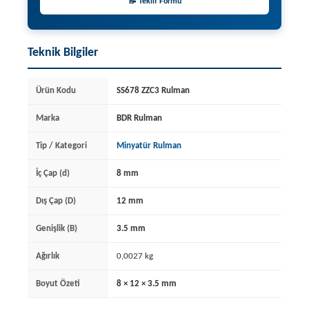
📝 Teklif Formu
Teknik Bilgiler
Ürün Kodu
SS678 ZZC3 Rulman
Marka
BDR Rulman
Tip / Kategori
Minyatür Rulman
İç Çap (d)
8 mm
Dış Çap (D)
12 mm
Genişlik (B)
3.5 mm
Ağırlık
0,0027 kg
Boyut Özeti
8 × 12 × 3.5 mm