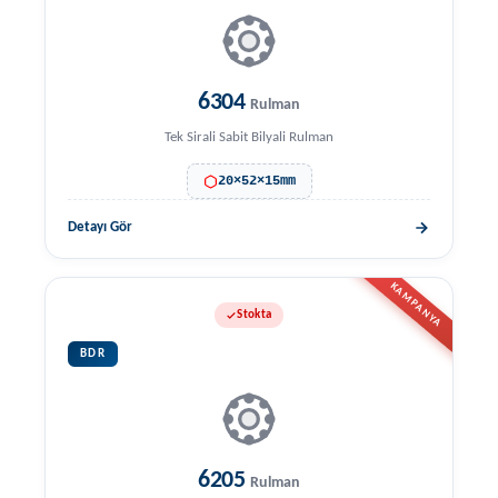
6304
Rulman
Tek Sirali Sabit Bilyali Rulman
20×52×15mm
Detayı Gör
KAMPANYA
Stokta
BDR
6205
Rulman