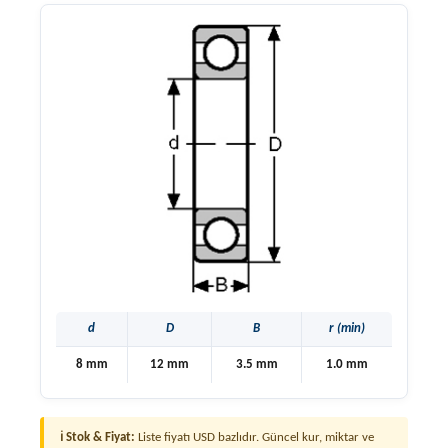
d
D
B
r (min)
8 mm
12 mm
3.5 mm
1.0 mm
ℹ Stok & Fiyat:
Liste fiyatı USD bazlıdır. Güncel kur, miktar ve